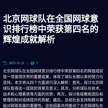
北京网球队在全国网球意
识排行榜中荣获第四名的
辉煌成就解析
2025-11-21
1
北京网球队在全国网球意识排行榜中荣获第四名的辉煌成就
是一项值得庆贺的重要成果，体现了球队长期以来的努力与
坚持。本文将从四个方面进行深入解析：首先，探讨北京网
球队取得这一成就的背景及意义；其次，分析球队在技术、
战术和心理素质等方面的优势；再次，探讨各级教练团队和
管理机制对成绩提升的贡献；最后，总结社会支持和群众基
础对网球发展的重要性。这些因素共同推动了北京网球队在