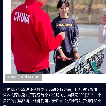
这种制度化管理还延伸到了后勤支持方面，包括医疗保障、
营养搭配以及心理疏导等全方位服务，为队员们创造了一个
良好的发展环境，让他们可以无后顾之忧地专注于训练和比