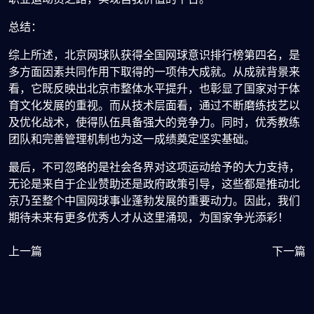
总结：
综上所述，北京网球队获得全国网球意识排行榜第四名，是
多方面因素共同作用下取得的一项伟大成就。从成就背景来
看，它既反映出北京市整体水平提升，也彰显了国家对于体
育文化发展的重视。而从技术层面看，通过不断磨练技艺以
及优化战术，使得队伍具备强大的竞争力。同时，优秀教练
团队和完善管理机制也为这一成绩奠定坚实基础。
最后，不可忽略的是社会各界对这项运动给予的大力支持，
无论是来自于企业赞助还是政府政策引导，这些都是推动北
京乃至整个中国网球事业蓬勃发展的重要动力。因此，我们
期待未来有更多优秀人才从这里涌现，为国家争光添彩！
上一篇
下一篇