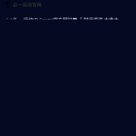
✅✅必一·运动(B-Sports)官方网站💖『 财运滚滚,大吉大
利』💖必一运动官网,必一运动,bsports必一体育,必一运动
bsport体育快速注册链接入口🎯、APP下载📱、平台首页及
登录服务。作为中国区领先的平台,为用户提供安全、稳定
的注册体验,24小时客服随时在线支持。立即前往官网,轻松
注册,畅享高品质平台服务
邮箱订阅
*我们不会分享您的个人信息
导航
网站地图